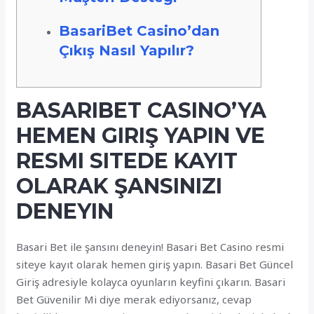
BasariBet Casino’dan
Çıkış Nasıl Yapılır?
BASARIBET CASINO’YA
HEMEN GIRIŞ YAPIN VE
RESMI SITEDE KAYIT
OLARAK ŞANSINIZI
DENEYIN
Basari Bet ile şansını deneyin! Basari Bet Casino resmi
siteye kayıt olarak hemen giriş yapın. Basari Bet Güncel
Giriş adresiyle kolayca oyunların keyfini çıkarın. Basari
Bet Güvenilir Mi diye merak ediyorsanız, cevap