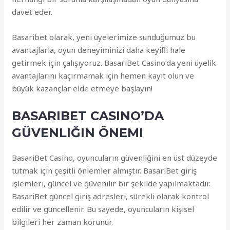
davet eder.
Basaribet olarak, yeni üyelerimize sunduğumuz bu
avantajlarla, oyun deneyiminizi daha keyifli hale
getirmek için çalışıyoruz. BasariBet Casino’da yeni üyelik
avantajlarını kaçırmamak için hemen kayıt olun ve
büyük kazançlar elde etmeye başlayın!
BASARIBET CASINO’DA
GÜVENLIĞIN ÖNEMI
BasariBet Casino, oyuncuların güvenliğini en üst düzeyde
tutmak için çeşitli önlemler almıştır. BasariBet giriş
işlemleri, güncel ve güvenilir bir şekilde yapılmaktadır.
BasariBet güncel giriş adresleri, sürekli olarak kontrol
edilir ve güncellenir. Bu sayede, oyuncuların kişisel
bilgileri her zaman korunur.