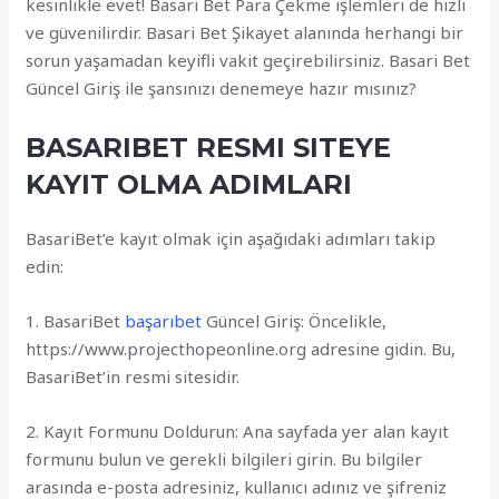
kesinlikle evet! Basari Bet Para Çekme işlemleri de hızlı
ve güvenilirdir. Basari Bet Şikayet alanında herhangi bir
sorun yaşamadan keyifli vakit geçirebilirsiniz. Basari Bet
Güncel Giriş ile şansınızı denemeye hazır mısınız?
BASARIBET RESMI SITEYE
KAYIT OLMA ADIMLARI
BasariBet’e kayıt olmak için aşağıdaki adımları takip
edin:
1. BasariBet
başarıbet
Güncel Giriş: Öncelikle,
https://www.projecthopeonline.org adresine gidin. Bu,
BasariBet’in resmi sitesidir.
2. Kayıt Formunu Doldurun: Ana sayfada yer alan kayıt
formunu bulun ve gerekli bilgileri girin. Bu bilgiler
arasında e-posta adresiniz, kullanıcı adınız ve şifreniz