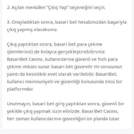
2. Açılan menüden “Çıkış Yap” seçeneğini seçin.
3. Onayladıktan sonra, basari bet hesabınızdan başarıyla
çıkış yapmış olacaksınız.
Çıkış yaptıktan sonra, basari bet para çekme
işlemlerinizi de kolayca gerçekleştirebilirsiniz.
BasariBet Casino, kullanıcılarına güvenli ve hızlı para
çekme imkanı sunar. basari bet güvenilir mi sorusunun
yanıtı da kesinlikle evet olarak verilebilir. BasariBet,
kullanıcı memnuniyeti ve güvenliği konusunda öncü bir
platformdur.
Unutmayın, basari bet giriş yaptıktan sonra, güvenli bir
şekilde çıkış yapmak sizin elinizde. BasariBet Casino,
her zaman kullanıcılarının güvenliğini ön planda tutar.