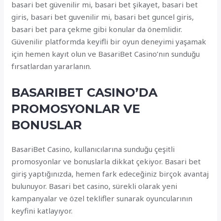
basari bet güvenilir mi, basari bet şikayet, basari bet
giris, basari bet guvenilir mi, basari bet guncel giris,
basari bet para çekme gibi konular da önemlidir.
Güvenilir platformda keyifli bir oyun deneyimi yaşamak
için hemen kayıt olun ve BasariBet Casino’nın sunduğu
fırsatlardan yararlanın.
BASARIBET CASINO’DA
PROMOSYONLAR VE
BONUSLAR
BasariBet Casino, kullanıcılarına sunduğu çeşitli
promosyonlar ve bonuslarla dikkat çekiyor. Basari bet
giriş yaptığınızda, hemen fark edeceğiniz birçok avantaj
bulunuyor. Basari bet casino, sürekli olarak yeni
kampanyalar ve özel teklifler sunarak oyuncularının
keyfini katlayıyor.