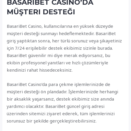
BASARIBET CASINO’DA
MÜŞTERI DESTEĞI
BasariBet Casino, kullanıcılarına en yüksek düzeyde
müşteri desteği sunmayı hedeflemektedir. BasariBet
giriş yaptıktan sonra, her türlü sorunuz veya şikayetiniz
için 7/24 erişilebilir destek ekibimiz sizinle burada.
BasariBet güvenilir mi diye merak ediyorsanız, bu
ekibin profesyonel yanıtları ve hızlı çözümleriyle
kendinizi rahat hissedeceksiniz.
BasariBet Casino’da para çekme işlemlerinizde de
müşteri desteği ön plandadır. İşlemlerinizde herhangi
bir aksaklık yaşarsanız, destek ekibimiz size anında
yardımcı olacaktır. BasariBet güncel giriş adresi
üzerinden sitemizi ziyaret ederek, tüm işlemlerinizi
sorunsuz bir şekilde gerçekleştirebilirsiniz.