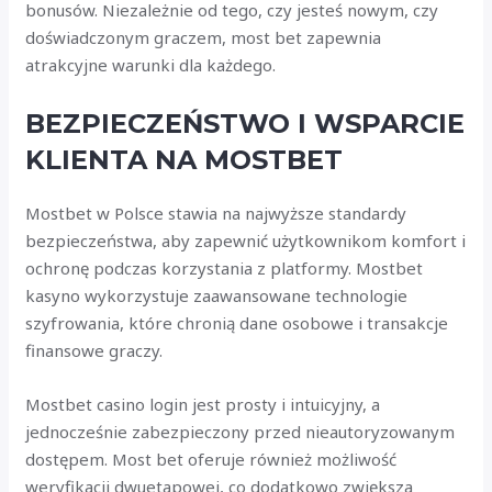
bonusów. Niezależnie od tego, czy jesteś nowym, czy
doświadczonym graczem, most bet zapewnia
atrakcyjne warunki dla każdego.
BEZPIECZEŃSTWO I WSPARCIE
KLIENTA NA MOSTBET
Mostbet w Polsce stawia na najwyższe standardy
bezpieczeństwa, aby zapewnić użytkownikom komfort i
ochronę podczas korzystania z platformy. Mostbet
kasyno wykorzystuje zaawansowane technologie
szyfrowania, które chronią dane osobowe i transakcje
finansowe graczy.
Mostbet casino login jest prosty i intuicyjny, a
jednocześnie zabezpieczony przed nieautoryzowanym
dostępem. Most bet oferuje również możliwość
weryfikacji dwuetapowej, co dodatkowo zwiększa