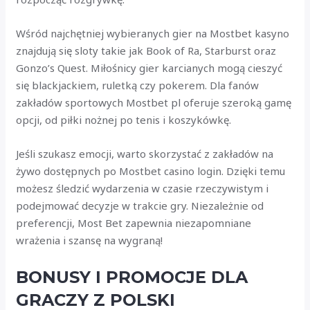
Wśród najchętniej wybieranych gier na Mostbet kasyno
znajdują się sloty takie jak Book of Ra, Starburst oraz
Gonzo’s Quest. Miłośnicy gier karcianych mogą cieszyć
się blackjackiem, ruletką czy pokerem. Dla fanów
zakładów sportowych Mostbet pl oferuje szeroką gamę
opcji, od piłki nożnej po tenis i koszykówkę.
Jeśli szukasz emocji, warto skorzystać z zakładów na
żywo dostępnych po Mostbet casino login. Dzięki temu
możesz śledzić wydarzenia w czasie rzeczywistym i
podejmować decyzje w trakcie gry. Niezależnie od
preferencji, Most Bet zapewnia niezapomniane
wrażenia i szansę na wygraną!
BONUSY I PROMOCJE DLA
GRACZY Z POLSKI