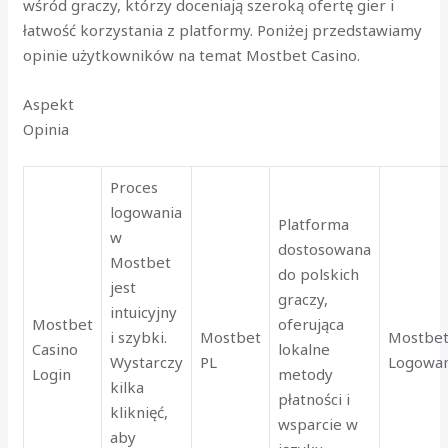
wśród graczy, którzy doceniają szeroką ofertę gier i
łatwość korzystania z platformy. Poniżej przedstawiamy
opinie użytkowników na temat Mostbet Casino.
Aspekt
Opinia
Proces
logowania
Platforma
w
dostosowana
Mostbet
do polskich
jest
graczy,
intuicyjny
Mostbet
oferująca
i szybki.
Mostbet
Mostbe
Casino
lokalne
Wystarczy
PL
Logowan
Login
metody
kilka
płatności i
kliknięć,
wsparcie w
aby