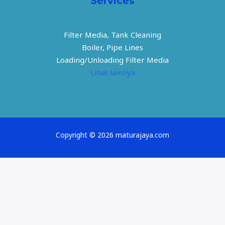
Services
Filter Media, Tank Cleaning
Boiler, Pipe Lines
Loading/Unloading Filter Media
Lihat lainnya
Copyright © 2026 maturajaya.com