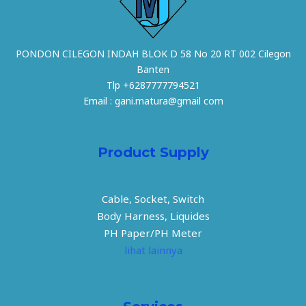
PONDON CILEGON INDAH BLOK D 58 No 20 RT 002 Cilegon
Banten
Tlp +6287777794521
Email : gani.matura@gmail com
Product Supply
Cable, Socket, Switch
Body Harness, Liquides
PH Paper/PH Meter
lihat lainnya