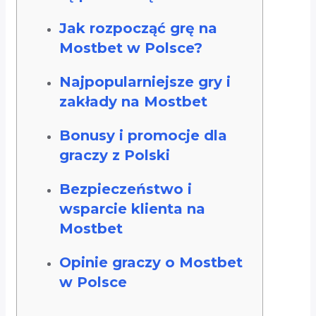
Jak rozpocząć grę na
Mostbet w Polsce?
Najpopularniejsze gry i
zakłady na Mostbet
Bonusy i promocje dla
graczy z Polski
Bezpieczeństwo i
wsparcie klienta na
Mostbet
Opinie graczy o Mostbet
w Polsce