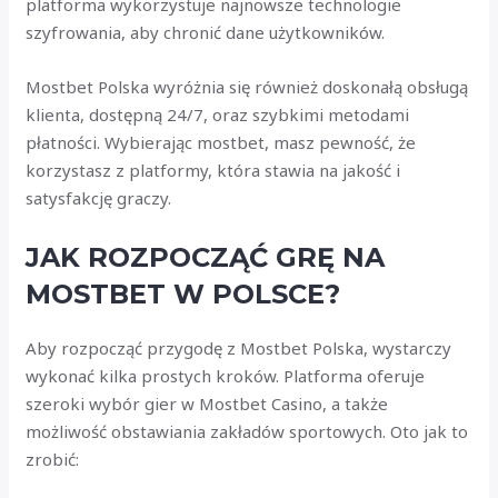
platforma wykorzystuje najnowsze technologie
szyfrowania, aby chronić dane użytkowników.
Mostbet Polska wyróżnia się również doskonałą obsługą
klienta, dostępną 24/7, oraz szybkimi metodami
płatności. Wybierając mostbet, masz pewność, że
korzystasz z platformy, która stawia na jakość i
satysfakcję graczy.
JAK ROZPOCZĄĆ GRĘ NA
MOSTBET W POLSCE?
Aby rozpocząć przygodę z Mostbet Polska, wystarczy
wykonać kilka prostych kroków. Platforma oferuje
szeroki wybór gier w Mostbet Casino, a także
możliwość obstawiania zakładów sportowych. Oto jak to
zrobić: