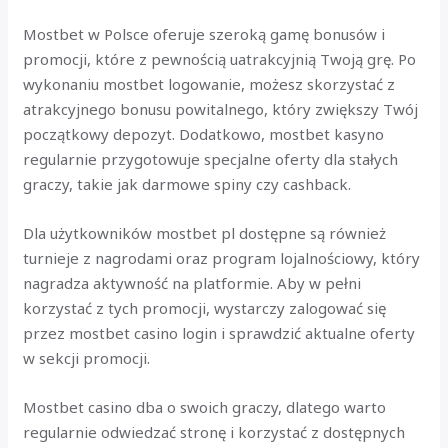
Mostbet w Polsce oferuje szeroką gamę bonusów i
promocji, które z pewnością uatrakcyjnią Twoją grę. Po
wykonaniu mostbet logowanie, możesz skorzystać z
atrakcyjnego bonusu powitalnego, który zwiększy Twój
początkowy depozyt. Dodatkowo, mostbet kasyno
regularnie przygotowuje specjalne oferty dla stałych
graczy, takie jak darmowe spiny czy cashback.
Dla użytkowników mostbet pl dostępne są również
turnieje z nagrodami oraz program lojalnościowy, który
nagradza aktywność na platformie. Aby w pełni
korzystać z tych promocji, wystarczy zalogować się
przez mostbet casino login i sprawdzić aktualne oferty
w sekcji promocji.
Mostbet casino dba o swoich graczy, dlatego warto
regularnie odwiedzać stronę i korzystać z dostępnych