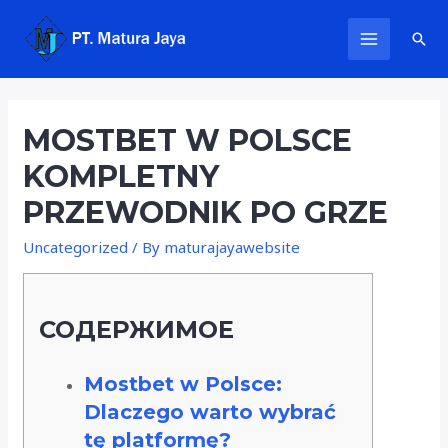
Skip
to
Sear
MAIN
content
MENU
MOSTBET W POLSCE
KOMPLETNY
PRZEWODNIK PO GRZE
Uncategorized
/ By
maturajayawebsite
СОДЕРЖИМОЕ
Mostbet w Polsce:
Dlaczego warto wybrać
tę platformę?