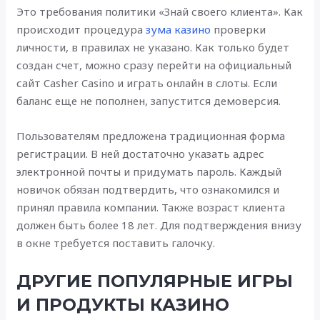
Это требования политики «Знай своего клиента». Как
происходит процедура
зума казино
проверки
личности, в правилах не указано. Как только будет
создан счет, можно сразу перейти на официальный
сайт Casher Casino и играть онлайн в слоты. Если
баланс еще не пополнен, запустится демоверсия.
Пользователям предложена традиционная форма
регистрации. В ней достаточно указать адрес
электронной почты и придумать пароль. Каждый
новичок обязан подтвердить, что ознакомился и
принял правила компании. Также возраст клиента
должен быть более 18 лет. Для подтверждения внизу
в окне требуется поставить галочку.
ДРУГИЕ ПОПУЛЯРНЫЕ ИГРЫ
И ПРОДУКТЫ КАЗИНО