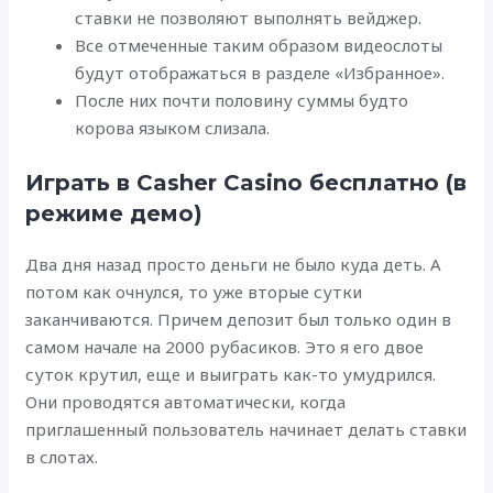
ставки не позволяют выполнять вейджер.
Все отмеченные таким образом видеослоты
будут отображаться в разделе «Избранное».
После них почти половину суммы будто
корова языком слизала.
Играть в Casher Casino бесплатно (в
режиме демо)
Два дня назад просто деньги не было куда деть. А
потом как очнулся, то уже вторые сутки
заканчиваются. Причем депозит был только один в
самом начале на 2000 рубасиков. Это я его двое
суток крутил, еще и выиграть как-то умудрился.
Они проводятся автоматически, когда
приглашенный пользователь начинает делать ставки
в слотах.