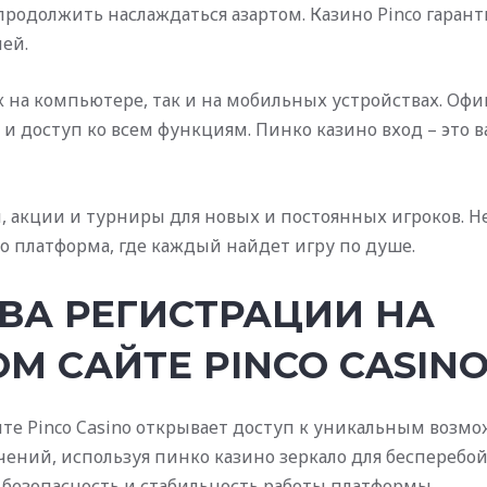
продолжить наслаждаться азартом. Казино Pinco гарант
ей.
 на компьютере, так и на мобильных устройствах. Офиц
 и доступ ко всем функциям. Пинко казино вход – это 
, акции и турниры для новых и постоянных игроков. Н
это платформа, где каждый найдет игру по душе.
ВА РЕГИСТРАЦИИ НА
 САЙТЕ PINCO CASIN
те Pinco Casino открывает доступ к уникальным возмо
чений, используя пинко казино зеркало для бесперебо
т безопасность и стабильность работы платформы.