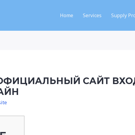
Home
Services
Supply Pr
 ОФИЦИАЛЬНЫЙ САЙТ ВХО
АЙН
ite