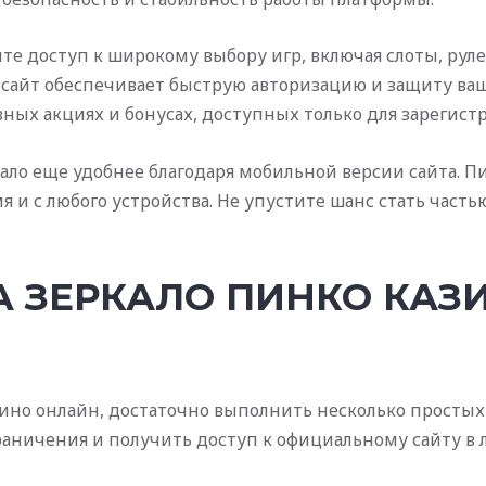
те доступ к широкому выбору игр, включая слоты, рул
сайт обеспечивает быструю авторизацию и защиту ваш
вных акциях и бонусах, доступных только для зарегис
ало еще удобнее благодаря мобильной версии сайта. П
я и с любого устройства. Не упустите шанс стать часть
А ЗЕРКАЛО ПИНКО КАЗ
зино онлайн, достаточно выполнить несколько простых 
аничения и получить доступ к официальному сайту в 