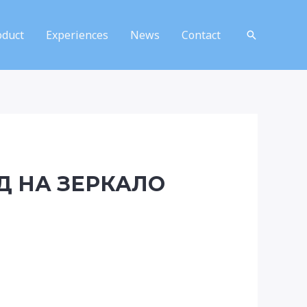
oduct
Experiences
News
Contact
Search
Д НА ЗЕРКАЛО