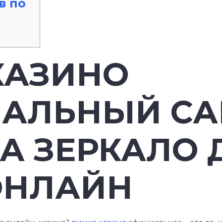
в по
КАЗИНО
АЛЬНЫЙ СА
А ЗЕРКАЛО 
ОНЛАЙН