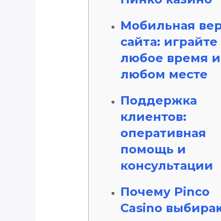
Мобильная ве
сайта: играйте
любое время и
любом месте
Поддержка
клиентов:
оперативная
помощь и
консультации
Почему Pinco
Casino выбира