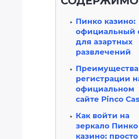
СОДЕРЖИМО
Пинко казино:
официальный 
для азартных
развлечений
Преимущества
регистрации н
официальном
сайте Pinco Ca
Как войти на
зеркало Пинко
казино: просто