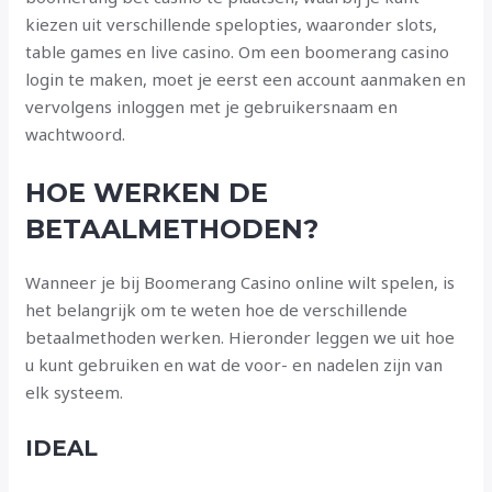
kiezen uit verschillende spelopties, waaronder slots,
table games en live casino. Om een boomerang casino
login te maken, moet je eerst een account aanmaken en
vervolgens inloggen met je gebruikersnaam en
wachtwoord.
HOE WERKEN DE
BETAALMETHODEN?
Wanneer je bij Boomerang Casino online wilt spelen, is
het belangrijk om te weten hoe de verschillende
betaalmethoden werken. Hieronder leggen we uit hoe
u kunt gebruiken en wat de voor- en nadelen zijn van
elk systeem.
IDEAL