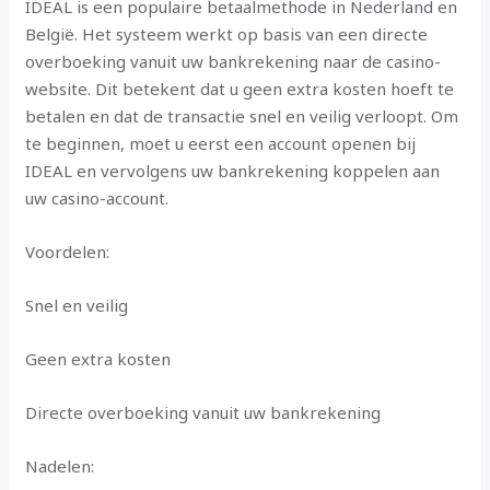
IDEAL is een populaire betaalmethode in Nederland en
België. Het systeem werkt op basis van een directe
overboeking vanuit uw bankrekening naar de casino-
website. Dit betekent dat u geen extra kosten hoeft te
betalen en dat de transactie snel en veilig verloopt. Om
te beginnen, moet u eerst een account openen bij
IDEAL en vervolgens uw bankrekening koppelen aan
uw casino-account.
Voordelen:
Snel en veilig
Geen extra kosten
Directe overboeking vanuit uw bankrekening
Nadelen: