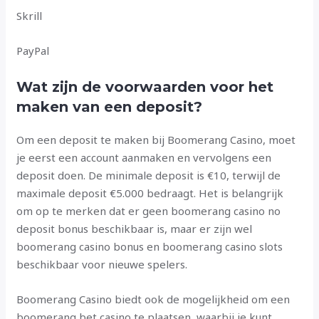
Skrill
PayPal
Wat zijn de voorwaarden voor het
maken van een deposit?
Om een deposit te maken bij Boomerang Casino, moet
je eerst een account aanmaken en vervolgens een
deposit doen. De minimale deposit is €10, terwijl de
maximale deposit €5.000 bedraagt. Het is belangrijk
om op te merken dat er geen boomerang casino no
deposit bonus beschikbaar is, maar er zijn wel
boomerang casino bonus en boomerang casino slots
beschikbaar voor nieuwe spelers.
Boomerang Casino biedt ook de mogelijkheid om een
boomerang bet casino te plaatsen, waarbij je kunt