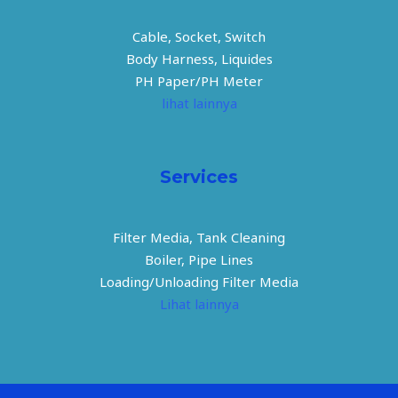
Cable, Socket, Switch
Body Harness, Liquides
PH Paper/PH Meter
lihat lainnya
Services
Filter Media, Tank Cleaning
Boiler, Pipe Lines
Loading/Unloading Filter Media
Lihat lainnya