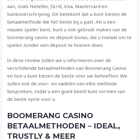
aan, zoals Neteller, Skrill, Visa, Mastercard en
bankoverschrijving. Dit betekent dat u kunt kiezen de
betaalmethode die het beste bij u past. Als u een
nieuwe speler bent, kunt u ook gebruik maken van de
boomerang casino no deposit bonus, die u toelaat om te
spelen zonder een deposit te hoeven doen.
In deze review zullen we u informeren over de
verschillende betaalmethoden van Boomerang Casino
en hoe u kunt kiezen de beste voor uw behoeften. We
zullen ook de voor- en nadelen van elke methode
bespreken, zodat u een goed beeld kunt vormen van
de beste optie voor u.
BOOMERANG CASINO
BETAALMETHODEN – IDEAL,
TRUSTLY & MEER