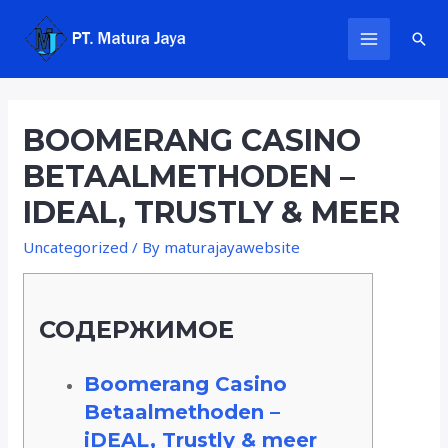
Skip
to
Sear
MAIN
content
MENU
BOOMERANG CASINO
BETAALMETHODEN –
IDEAL, TRUSTLY & MEER
Uncategorized
/ By
maturajayawebsite
СОДЕРЖИМОЕ
Boomerang Casino
Betaalmethoden –
iDEAL, Trustly & meer