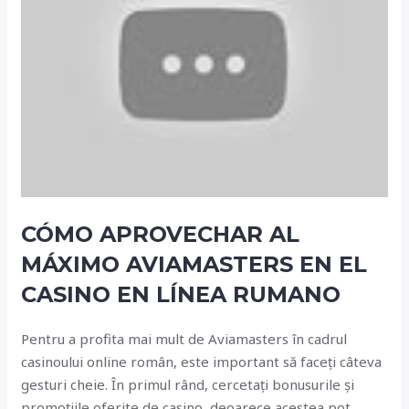
CÓMO APROVECHAR AL
MÁXIMO AVIAMASTERS EN EL
CASINO EN LÍNEA RUMANO
Pentru a profita mai mult de Aviamasters în cadrul
casinoului online român, este important să faceți câteva
gesturi cheie. În primul rând, cercetați bonusurile și
promoțiile oferite de casino, deoarece acestea pot