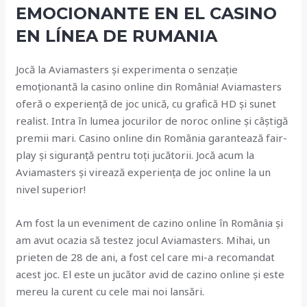
EMOCIONANTE EN EL CASINO
EN LÍNEA DE RUMANIA
Jocă la Aviamasters și experimenta o senzație
emoționantă la casino online din România! Aviamasters
oferă o experiență de joc unică, cu grafică HD și sunet
realist. Intra în lumea jocurilor de noroc online și câștigă
premii mari. Casino online din România garantează fair-
play și siguranță pentru toți jucătorii. Jocă acum la
Aviamasters și virează experiența de joc online la un
nivel superior!
Am fost la un eveniment de cazino online în România și
am avut ocazia să testez jocul Aviamasters. Mihai, un
prieten de 28 de ani, a fost cel care mi-a recomandat
acest joc. El este un jucător avid de cazino online și este
mereu la curent cu cele mai noi lansări.