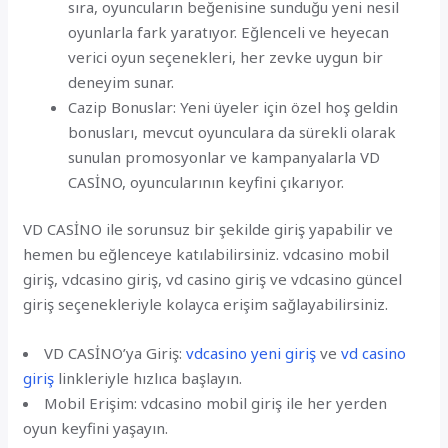
sıra, oyuncuların beğenisine sunduğu yeni nesil
oyunlarla fark yaratıyor. Eğlenceli ve heyecan
verici oyun seçenekleri, her zevke uygun bir
deneyim sunar.
Cazip Bonuslar: Yeni üyeler için özel hoş geldin
bonusları, mevcut oyunculara da sürekli olarak
sunulan promosyonlar ve kampanyalarla VD
CASİNO, oyuncularının keyfini çıkarıyor.
VD CASİNO ile sorunsuz bir şekilde giriş yapabilir ve
hemen bu eğlenceye katılabilirsiniz. vdcasino mobil
giriş, vdcasino giriş, vd casino giriş ve vdcasino güncel
giriş seçenekleriyle kolayca erişim sağlayabilirsiniz.
VD CASİNO’ya Giriş:
vdcasino yeni giriş
ve
vd casino
giriş
linkleriyle hızlıca başlayın.
Mobil Erişim: vdcasino mobil giriş ile her yerden
oyun keyfini yaşayın.