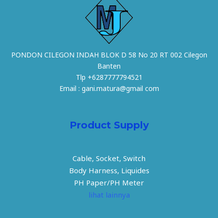
PONDON CILEGON INDAH BLOK D 58 No 20 RT 002 Cilegon
Banten
Tlp +6287777794521
Email : gani.matura@gmail com
Product Supply
Cable, Socket, Switch
Body Harness, Liquides
PH Paper/PH Meter
lihat lainnya