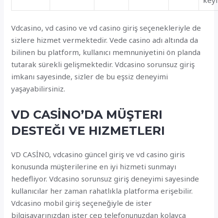
keyf
Vdcasino, vd casino ve vd casino giriş seçenekleriyle de
sizlere hizmet vermektedir. Vede casino adı altında da
bilinen bu platform, kullanıcı memnuniyetini ön planda
tutarak sürekli gelişmektedir. Vdcasino sorunsuz giriş
imkanı sayesinde, sizler de bu eşsiz deneyimi
yaşayabilirsiniz.
VD CASİNO’DA MÜŞTERI
DESTEĞI VE HIZMETLERI
VD CASİNO, vdcasino güncel giriş ve vd casino giris
konusunda müşterilerine en iyi hizmeti sunmayı
hedefliyor. Vdcasino sorunsuz giriş deneyimi sayesinde
kullanıcılar her zaman rahatlıkla platforma erişebilir.
Vdcasino mobil giriş seçeneğiyle de ister
bilgisayarınızdan ister cep telefonunuzdan kolayca