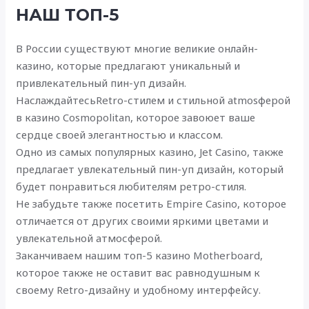
НАШ ТОП-5
В России существуют многие великие онлайн-
казино, которые предлагают уникальный и
привлекательный пин-уп дизайн.
НаслаждайтесьRetro-стилем и стильной atmosферой
в казино Cosmopolitan, которое завоюет ваше
сердце своей элегантностью и классом.
Одно из самых популярных казино, Jet Casino, также
предлагает увлекательный пин-уп дизайн, который
будет понравиться любителям ретро-стиля.
Не забудьте также посетить Empire Casino, которое
отличается от других своими яркими цветами и
увлекательной атмосферой.
Заканчиваем нашим топ-5 казино Motherboard,
которое также не оставит вас равнодушным к
своему Retro-дизайну и удобному интерфейсу.