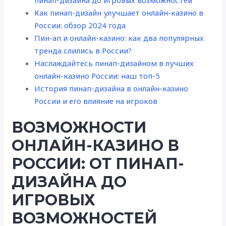
Как пинап-дизайн улучшает онлайн-казино в
России: обзор 2024 года
Пин-ап и онлайн-казино: как два популярных
тренда слились в России?
Наслаждайтесь пинап-дизайном в лучших
онлайн-казино России: наш топ-5
История пинап-дизайна в онлайн-казино
России и его влияние на игроков
ВОЗМОЖНОСТИ
ОНЛАЙН-КАЗИНО В
РОССИИ: ОТ ПИНАП-
ДИЗАЙНА ДО
ИГРОВЫХ
ВОЗМОЖНОСТЕЙ