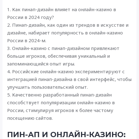
1. Как пинап-дизайн влияет на онлайн-казино в
России в 2024 году?
2. Пинап-дизайн, как один из трендов в искусстве и
дизайне, набирает популярность в онлайн-казино
России в 2024-м.
3. Онлайн-казино с пинап-дизайном привлекают
больше игроков, обеспечивая уникальный и
запоминающийся опыт игры.
4. Российские онлайн-казино экспериментируют с
интеграцией пинап-дизайна в свой интерфейс, чтобы
улучшить пользовательский опыт.
5. Качественно разработанный пинап-дизайн
способствует популяризации онлайн-казино в
России, стимулируя игроков к более частому
посещению сайтов.
ПИН-АП И ОНЛАЙН-КАЗИНО: