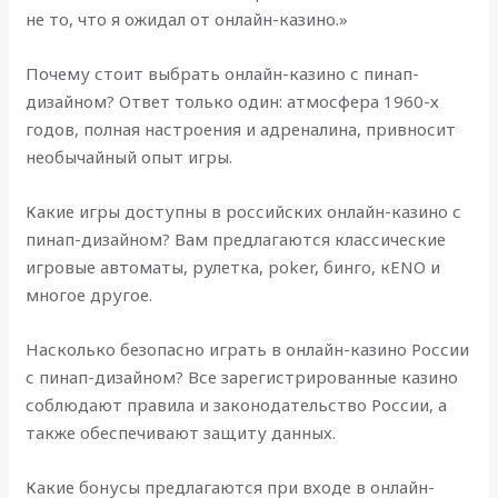
не то, что я ожидал от онлайн-казино.»
Почему стоит выбрать онлайн-казино с пинап-
дизайном? Ответ только один: атмосфера 1960-х
годов, полная настроения и адреналина, привносит
необычайный опыт игры.
Какие игры доступны в российских онлайн-казино с
пинап-дизайном? Вам предлагаются классические
игровые автоматы, рулетка, poker, бинго, кENO и
многое другое.
Насколько безопасно играть в онлайн-казино России
с пинап-дизайном? Все зарегистрированные казино
соблюдают правила и законодательство России, а
также обеспечивают защиту данных.
Какие бонусы предлагаются при входе в онлайн-