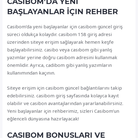
CASIBOM’DA YENI
BAŞLAYANLAR İÇIN REHBER
Casibom’da yeni başlayanlar için casibom güncel giriş
süreci oldukça kolaydır. casibom 158 giriş adresi
üzerinden siteye erişim sağlayarak hemen keşfe
başlayabilirsiniz. casibo veya casıbom gibi yanlış
yazımlar yerine doğru casibom adresini kullanmak
önemlidir. Ayrıca, cadibom gibi yanlış yazımların
kullanımından kaçının.
Siteye erişim için casibom güncel bağlantılarını takip
edebilirsiniz. casibom giriş sayfasında kolayca kayıt
olabilir ve casibon avantajlarından yararlanabilirsiniz.
Yeni başlayanlar için rehberimiz, sizleri Casibom’un
eğlenceli dünyasına hazırlayacak!
CASIBOM BONUSLARI VE