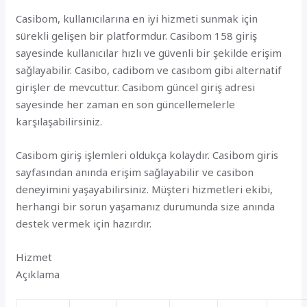
Casibom, kullanıcılarına en iyi hizmeti sunmak için
sürekli gelişen bir platformdur. Casibom 158 giriş
sayesinde kullanıcılar hızlı ve güvenli bir şekilde erişim
sağlayabilir. Casibo, cadibom ve casıbom gibi alternatif
girişler de mevcuttur. Casibom güncel giriş adresi
sayesinde her zaman en son güncellemelerle
karşılaşabilirsiniz.
Casibom giriş işlemleri oldukça kolaydır. Casibom giris
sayfasından anında erişim sağlayabilir ve casibon
deneyimini yaşayabilirsiniz. Müşteri hizmetleri ekibi,
herhangi bir sorun yaşamanız durumunda size anında
destek vermek için hazırdır.
Hizmet
Açıklama