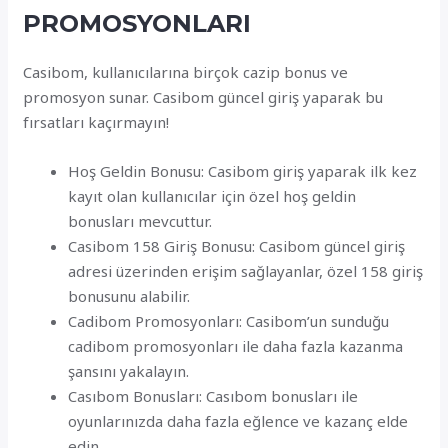
PROMOSYONLARI
Casibom, kullanıcılarına birçok cazip bonus ve
promosyon sunar. Casibom güncel giriş yaparak bu
fırsatları kaçırmayın!
Hoş Geldin Bonusu: Casibom giriş yaparak ilk kez
kayıt olan kullanıcılar için özel hoş geldin
bonusları mevcuttur.
Casibom 158 Giriş Bonusu: Casibom güncel giriş
adresi üzerinden erişim sağlayanlar, özel 158 giriş
bonusunu alabilir.
Cadibom Promosyonları: Casibom’un sunduğu
cadibom promosyonları ile daha fazla kazanma
şansını yakalayın.
Casıbom Bonusları: Casıbom bonusları ile
oyunlarınızda daha fazla eğlence ve kazanç elde
edin.