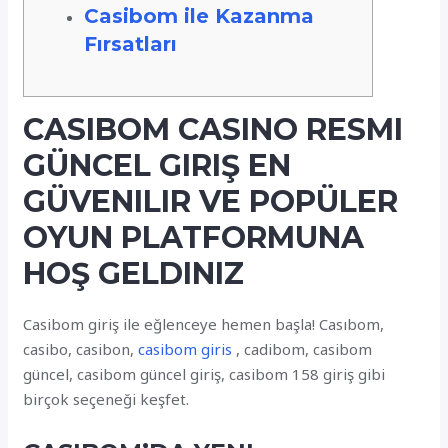
Casibom ile Kazanma
Fırsatları
CASIBOM CASINO RESMI
GÜNCEL GIRIŞ EN
GÜVENILIR VE POPÜLER
OYUN PLATFORMUNA
HOŞ GELDINIZ
Casibom giriş ile eğlenceye hemen başla! Casıbom,
casibo, casibon,
casibom giris
, cadibom, casibom
güncel, casibom güncel giriş, casibom 158 giriş gibi
birçok seçeneği keşfet.