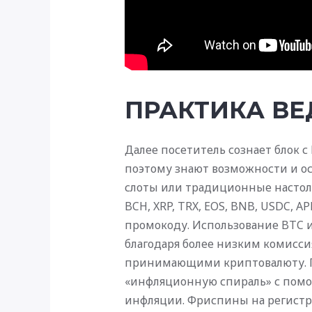
ПРАКТИКА ВЕ
Далее посетитель сознает блок с
поэтому знают возможности и ос
слоты или традиционные настольн
BCH, XRP, TRX, EOS, BNB, USDC, AP
промокоду. Использование BTC и
благодаря более низким комисс
принимающими криптовалюту. Гла
«инфляционную спираль» с помо
инфляции. Фриспины на регистр