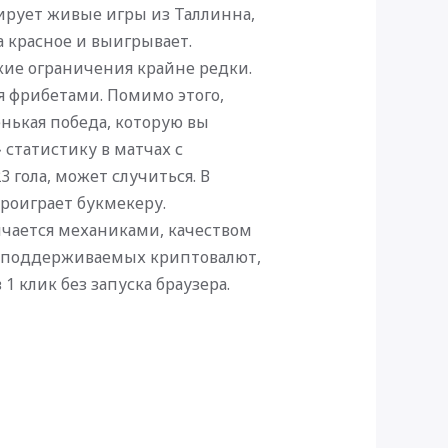
нслирует живые игры из Таллинна,
а красное и выигрывает.
кие ограничения крайне редки.
ся фрибетами. Помимо этого,
нькая победа, которую вы
 статистику в матчах с
гола, может случиться. В
проиграет букмекеру.
ичается механиками, качеством
м поддерживаемых криптовалют,
 1 клик без запуска браузера.