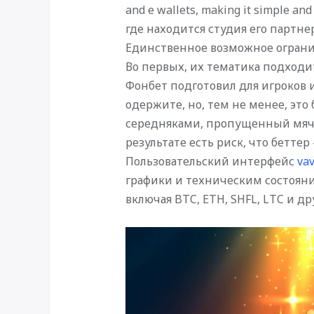
and e wallets, making it simple a
где находится студия его партнер
Единственное возможное огранич
Во первых, их тематика подходит
Фонбет подготовил для игроков 
одержите, но, тем не менее, это 
середняками, пропущенный мяч о
результате есть риск, что бетте
Пользовательский интерфейс
va
графики и техническим состоян
включая BTC, ETH, SHFL, LTC и др