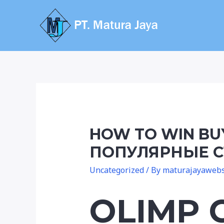
Skip
to
content
HOW TO WIN BUY
ПОПУЛЯРНЫЕ СТ
Uncategorized
/ By
maturajayawebs
OLIMP 