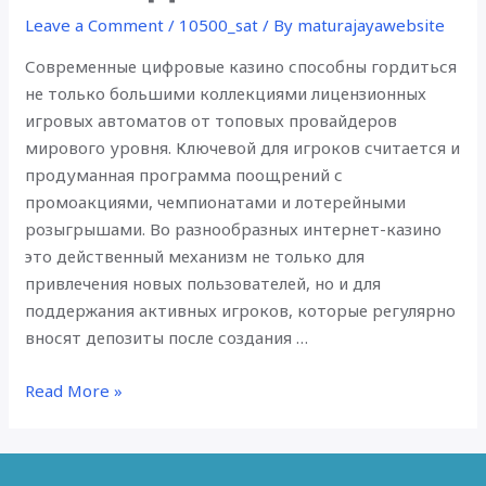
Leave a Comment
/
10500_sat
/ By
maturajayawebsite
Современные цифровые казино способны гордиться
не только большими коллекциями лицензионных
игровых автоматов от топовых провайдеров
мирового уровня. Ключевой для игроков считается и
продуманная программа поощрений с
промоакциями, чемпионатами и лотерейными
розыгрышами. Во разнообразных интернет-казино
это действенный механизм не только для
привлечения новых пользователей, но и для
поддержания активных игроков, которые регулярно
вносят депозиты после создания …
Виртуальные
Read More »
гэмблинг-
платформы
с